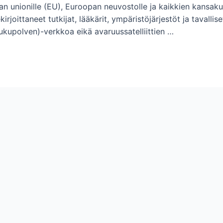
 unionille (EU), Euroopan neuvostolle ja kaikkien kansakunti
joittaneet tutkijat, lääkärit, ympäristöjärjestöt ja tavallis
 sukupolven)-verkkoa eikä avaruussatelliittien …