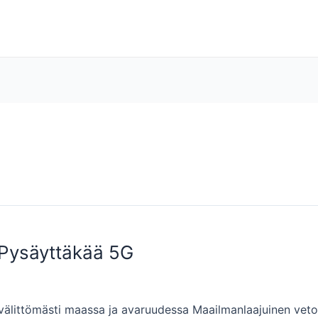
 Pysäyttäkää 5G
älittömästi maassa ja avaruudessa Maailmanlaajuinen vetoo