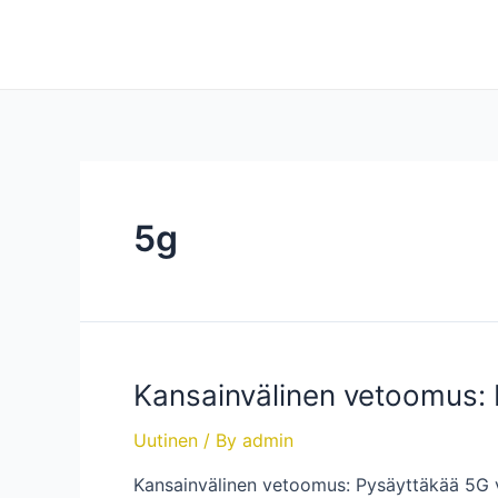
Skip
to
content
5g
Kansainvälinen vetoomus:
Uutinen
/ By
admin
Kansainvälinen vetoomus: Pysäyttäkää 5G v