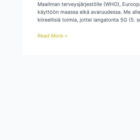
Maailman terveysjärjestölle (WHO), Euroopan
käyttöön maassa eikä avaruudessa. Me allekir
kiireellisiä toimia, jottei langatonta 5G (5.
Kansainvälinen
Read More »
vetoomus:
Pysäyttäkää
5G