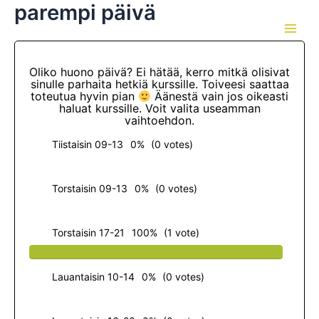
parempi päivä
Skip
to
Main
content
Men
Oliko huono päivä? Ei hätää, kerro mitkä olisivat
sinulle parhaita hetkiä kurssille. Toiveesi saattaa
toteutua hyvin pian
Äänestä vain jos oikeasti
haluat kurssille. Voit valita useamman
vaihtoehdon.
Tiistaisin 09-13
0%
(0 votes)
Torstaisin 09-13
0%
(0 votes)
Torstaisin 17-21
100%
(1 vote)
Lauantaisin 10-14
0%
(0 votes)