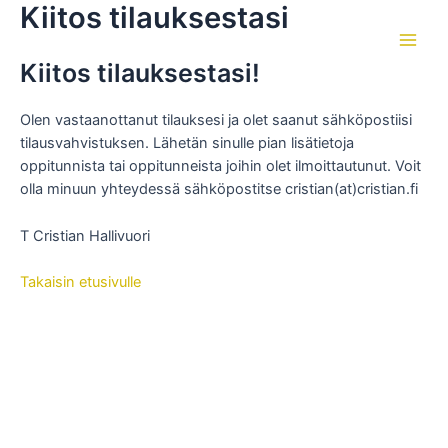
Kiitos tilauksestasi
Skip
to
Main
content
Kiitos tilauksestasi!
Men
Olen vastaanottanut tilauksesi ja olet saanut sähköpostiisi
tilausvahvistuksen. Lähetän sinulle pian lisätietoja
oppitunnista tai oppitunneista joihin olet ilmoittautunut. Voit
olla minuun yhteydessä sähköpostitse cristian(at)cristian.fi
T Cristian Hallivuori
Takaisin etusivulle